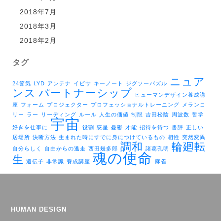
2018年7月
2018年3月
2018年2月
タグ
ニュア
24節気
LYD
アンテナ
イビサ
キーノート
ジグソーパズル
ンス
パートナーシップ
ヒューマンデザイン養成講
座
フォーム
プロジェクター
プロフェッショナルトレーニング
メランコ
リー
ラー
リーディング
ルール
人生の価値
制限
吉田松陰
周波数
哲学
宇宙
好きを仕事に
役割
惑星
憂鬱
才能
招待を待つ
書評
正しい
居場所
決断方法
生まれた時にすでに身につけているもの
相性
突然変異
調和
輪廻転
自分らしく
自由からの逃走
西田幾多郎
諸葛孔明
魂の使命
生
遺伝子
非常識
養成講座
麻雀
HUMAN DESIGN