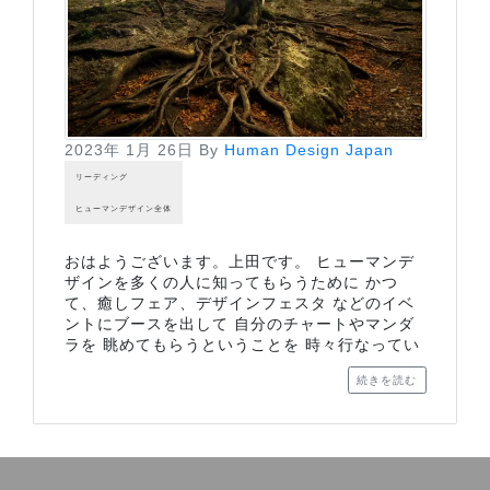
2023年 1月 26日
By
Human Design Japan
リーディング
ヒューマンデザイン全体
おはようございます。上田です。 ヒューマンデ
ザインを多くの人に知ってもらうために かつ
て、癒しフェア、デザインフェスタ などのイベ
ントにブースを出して 自分のチャートやマンダ
ラを 眺めてもらうということを 時々行なってい
続きを読む