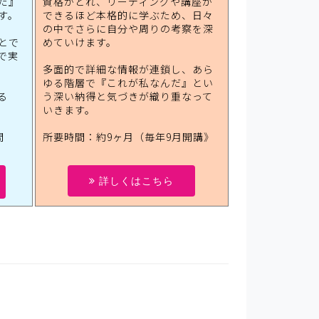
だ』
資格がとれ、リーディングや講座が
す。
できるほど本格的に学ぶため、日々
の中でさらに自分や周りの考察を深
とで
めていけます。
で実
多面的で詳細な情報が連鎖し、あら
ゆる階層で『これが私なんだ』とい
る
う深い納得と気づきが織り重なって
いきます。
間
所要時間：約9ヶ月（毎年9月開講》
詳しくはこちら