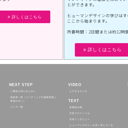
とができます。
ヒューマンデザインの学びはす
詳しくはこちら
ここから始まります。
所要時間：2日間または約12時
詳しくはこちら
NEXT STEP
VIDEO
ご興味を持たれた方へ
ビデオ＆ラジオ
登録者一覧（リーディングや講座受講ご
TEXT
希望の方へ）
コース一覧
各種読み物
代表プロフィール
代表インタビュー
ヒューマンデザインを深く学んでいる