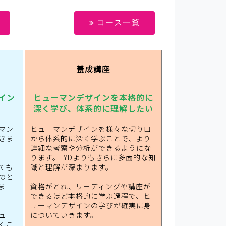
コース一覧
養成講座
イン
ヒューマンデザインを本格的に
深く学び、体系的に理解したい
マン
ヒューマンデザインを様々な切り口
きま
から体系的に深く学ぶことで、より
詳細な考察や分析ができるようにな
ります。LYDよりもさらに多面的な知
ても
識と理解が深まります。
のと
ま
資格がとれ、リーディングや講座が
できるほど本格的に学ぶ過程で、ヒ
ューマンデザインの学びが確実に身
ュー
についていきます。
くこ