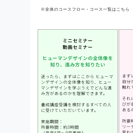
※全体のコースフロー・コース一覧はこちら
ミニセミナー
動画セミナー
ヒューマンデザインの全体像を
知り、進み方を知りたい
まず
迷ったら、まずはここから ヒューマ
自分
ンデザインの全体像を知り、ヒュー
触れ
マンデザインを学ぶうえでどんな進
み方があるのかを理解できます。
それ
びが
養成講座受講を検討するすべての人
ある
に受けていただいています。
所要時
実施期間：
リー
所要時間：約3時間
変わ
（毎年6月～9月実施》