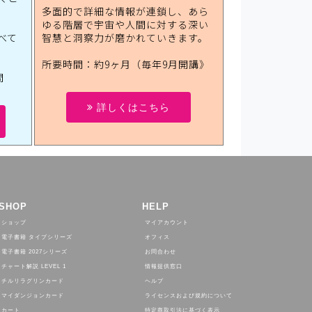
多面的で詳細な情報が連鎖し、あら
ゆる階層で宇宙や人間に対する深い
べて
智慧と洞察力が磨かれていきます。
所要時間：約9ヶ月（毎年9月開講》
間
詳しくはこちら
SHOP
HELP
ショップ
マイアカウント
電子書籍 タイプシリーズ
オフィス
電子書籍 2027シリーズ
お問合わせ
チャート解説 LEVEL 1
情報提供窓口
チルリラグリンカード
ヘルプ
マイダンジョンカード
ライセンスおよび規約について
カート
特定商取引法に基づく表示