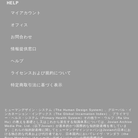
HELP
マイアカウント
オフィス
お問合わせ
情報提供窓口
ヘルプ
ライセンスおよび規約について
特定商取引法に基づく表示
ヒューマンデザイン・システム（The Human Design System）、グローバル・イ
ンカネーション・インデックス（The Global Incarnation Index）、プライマリ
ー・ヘルス・システム（Primary Health System）その他ラー・ウルフ（Ra Uru
Hu）の教えを基礎とし⼜はこれから派⽣する知識体系については、Jovian Archive
Media Pte. Ltd.（以下Jovian）が基本的かつ国際的な知的財産権を有していま
す。これらの知的財産権に関してヒューマンデザインジャパンはJovianの日本にお
ける独占的な代表および代行者であり、日本国内においてレイヴ・マンダラ（the
Rave Mandala）はヒューマンデザインジャパンの登録商標です。