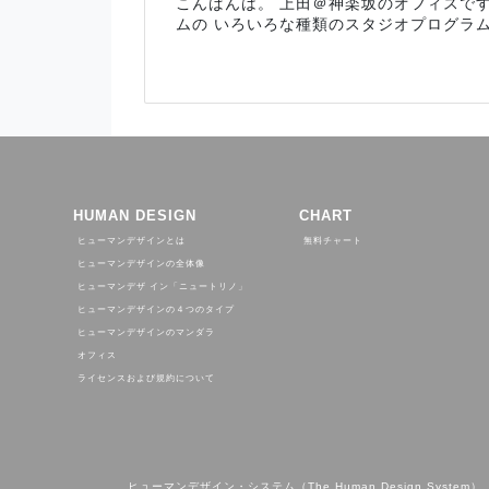
こんばんは。 上田＠神楽坂のオフィスで
ムの いろいろな種類のスタジオプログラ
HUMAN DESIGN
CHART
ヒューマンデザインとは
無料チャート
ヒューマンデザインの全体像
ヒューマンデザ イン「ニュートリノ」
ヒューマンデザインの４つのタイプ
ヒューマンデザインのマンダラ
オフィス
ライセンスおよび規約について
ヒューマンデザイン・システム（The Human Design System）