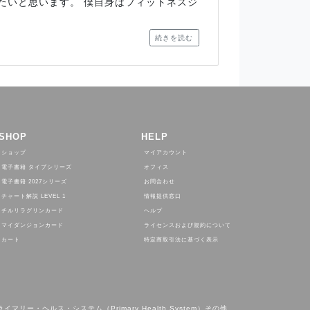
たいと思います。 僕自身はフィットネスジ
続きを読む
SHOP
HELP
ショップ
マイアカウント
電子書籍 タイプシリーズ
オフィス
電子書籍 2027シリーズ
お問合わせ
チャート解説 LEVEL 1
情報提供窓口
チルリラグリンカード
ヘルプ
マイダンジョンカード
ライセンスおよび規約について
カート
特定商取引法に基づく表示
ライマリー・ヘルス・システム（Primary Health System）その他