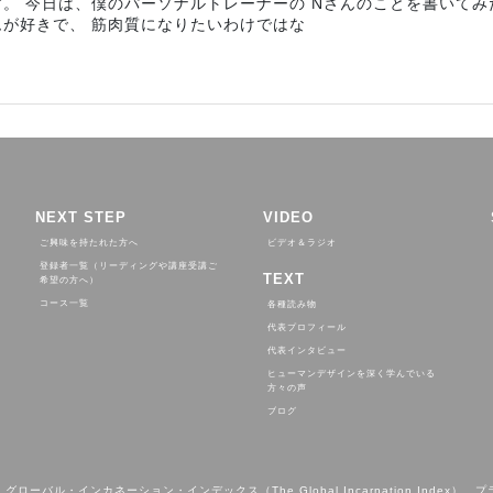
す。 今日は、僕のパーソナルトレーナーの Nさんのことを書いてみ
ムが好きで、 筋肉質になりたいわけではな
NEXT STEP
VIDEO
ご興味を持たれた方へ
ビデオ＆ラジオ
登録者一覧（リーディングや講座受講ご
TEXT
希望の方へ）
コース一覧
各種読み物
代表プロフィール
代表インタビュー
ヒューマンデザインを深く学んでいる
方々の声
ブログ
、グローバル・インカネーション・インデックス（The Global Incarnation Index）、プ