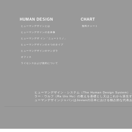
HUMAN DESIGN
CHART
ヒューマンデザインとは
無料チャート
ヒューマンデザインの全体像
ヒューマンデザ イン「ニュートリノ」
ヒューマンデザインの４つのタイプ
ヒューマンデザインのマンダラ
オフィス
ライセンスおよび規約について
ヒューマンデザイン・システム（The Human Design System）
ラー・ウルフ（Ra Uru Hu）の教えを基礎とし⼜はこれから派⽣する知
ューマンデザインジャパンはJovianの日本における独占的な代表お