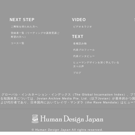
NEXT STEP
VIDEO
ご興味を持たれた方へ
ビデオ＆ラジオ
登録者一覧（リーディングや講座受講ご
TEXT
希望の方へ）
コース一覧
各種読み物
代表プロフィール
代表インタビュー
ヒューマンデザインを深く学んでいる
方々の声
ブログ
、グローバル・インカネーション・インデックス（The Global Incarnation Index）、プ
識体系については、Jovian Archive Media Pte. Ltd.（以下Jovian）
よび代行者であり、日本国内においてレイヴ・マンダラ（the Rave Mandala）はヒ
©
Human Design Japan
All rights reserved.