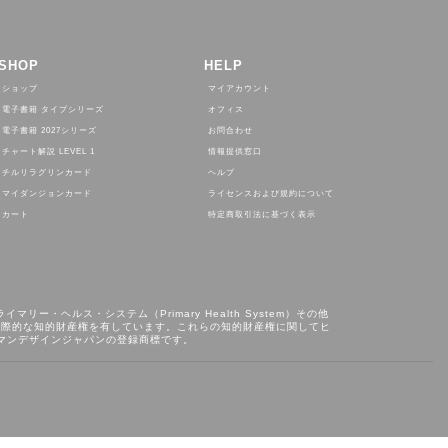
SHOP
HELP
ショップ
マイアカウント
電子書籍 タイプシリーズ
オフィス
電子書籍 2027シリーズ
お問合わせ
チャート解説 LEVEL 1
情報提供窓口
チルリラグリンカード
ヘルプ
マイダンジョンカード
ライセンスおよび規約について
カート
特定商取引法に基づく表示
ライマリー・ヘルス・システム（Primary Health System）その他
が基本的かつ国際的な知的財産権を有しています。これらの知的財産権に関してヒ
ューマンデザインジャパンの登録商標です。