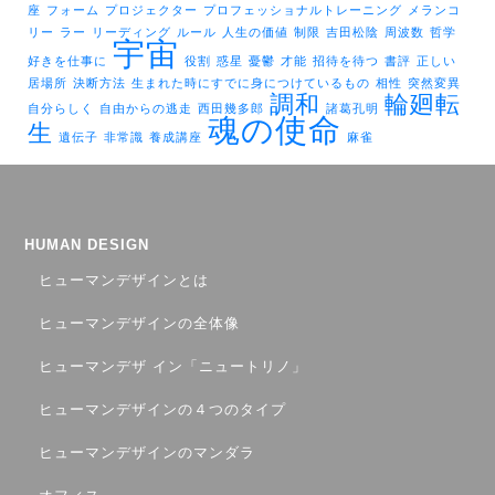
座
フォーム
プロジェクター
プロフェッショナルトレーニング
メランコ
リー
ラー
リーディング
ルール
人生の価値
制限
吉田松陰
周波数
哲学
宇宙
好きを仕事に
役割
惑星
憂鬱
才能
招待を待つ
書評
正しい
居場所
決断方法
生まれた時にすでに身につけているもの
相性
突然変異
調和
輪廻転
自分らしく
自由からの逃走
西田幾多郎
諸葛孔明
魂の使命
生
遺伝子
非常識
養成講座
麻雀
HUMAN DESIGN
ヒューマンデザインとは
ヒューマンデザインの全体像
ヒューマンデザ イン「ニュートリノ」
ヒューマンデザインの４つのタイプ
ヒューマンデザインのマンダラ