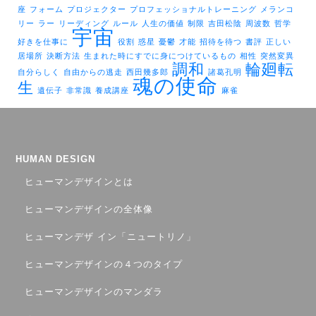
座
フォーム
プロジェクター
プロフェッショナルトレーニング
メランコ
リー
ラー
リーディング
ルール
人生の価値
制限
吉田松陰
周波数
哲学
宇宙
好きを仕事に
役割
惑星
憂鬱
才能
招待を待つ
書評
正しい
居場所
決断方法
生まれた時にすでに身につけているもの
相性
突然変異
調和
輪廻転
自分らしく
自由からの逃走
西田幾多郎
諸葛孔明
魂の使命
生
遺伝子
非常識
養成講座
麻雀
HUMAN DESIGN
ヒューマンデザインとは
ヒューマンデザインの全体像
ヒューマンデザ イン「ニュートリノ」
ヒューマンデザインの４つのタイプ
ヒューマンデザインのマンダラ