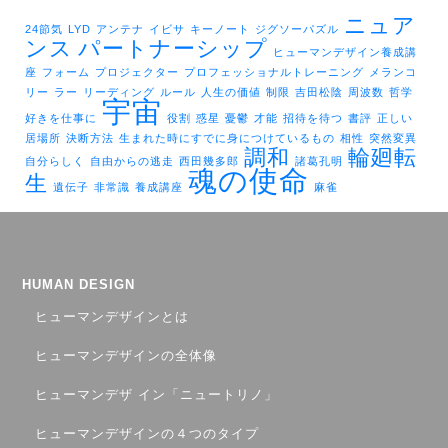
ニュア
24節気
LYD
アンテナ
イビサ
キーノート
ジグソーパズル
ンス
パートナーシップ
ヒューマンデザイン養成講
座
フォーム
プロジェクター
プロフェッショナルトレーニング
メランコ
リー
ラー
リーディング
ルール
人生の価値
制限
吉田松陰
周波数
哲学
宇宙
好きを仕事に
役割
惑星
憂鬱
才能
招待を待つ
書評
正しい
居場所
決断方法
生まれた時にすでに身につけているもの
相性
突然変異
調和
輪廻転
自分らしく
自由からの逃走
西田幾多郎
諸葛孔明
魂の使命
生
遺伝子
非常識
養成講座
麻雀
HUMAN DESIGN
ヒューマンデザインとは
ヒューマンデザインの全体像
ヒューマンデザ イン「ニュートリノ」
ヒューマンデザインの４つのタイプ