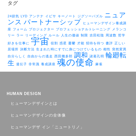
タグ
ニュア
24節気
LYD
アンテナ
イビサ
キーノート
ジグソーパズル
ンス
パートナーシップ
ヒューマンデザイン養成講
座
フォーム
プロジェクター
プロフェッショナルトレーニング
メランコ
リー
ラー
リーディング
ルール
人生の価値
制限
吉田松陰
周波数
哲学
宇宙
好きを仕事に
役割
惑星
憂鬱
才能
招待を待つ
書評
正しい
居場所
決断方法
生まれた時にすでに身につけているもの
相性
突然変異
調和
輪廻転
自分らしく
自由からの逃走
西田幾多郎
諸葛孔明
魂の使命
生
遺伝子
非常識
養成講座
麻雀
HUMAN DESIGN
ヒューマンデザインとは
ヒューマンデザインの全体像
ヒューマンデザ イン「ニュートリノ」