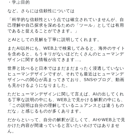
・学ぶ目的
など。さらには信頼性については
「科学的な信頼性という点では確立されていませんが、自
己理解や自己探求を深めるための「ツール」としては有用
であると捉えることができます。」
とAIとしての見解を丁寧に説明してくれます。
またAI以外にも、WEB上で検索してみると、海外のサイト
を含めると、もうキリがないほどたくさんのヒューマンデ
ザインに関する情報が出てきます…。
世界と比べると日本ではまだまだまったく浸透していない
ヒューマンデザインですが、それでも最近はヒューマンデ
ザインへの関心が高まってきており、SNSやブログ、動画
も見かけるようになりました。
ただヒューマンデザインに関して言えば、AIの出してくれ
る丁寧な説明の中にも、WEB上で見かける解釈の中にも、
「この説明は自分の理解しているニュアンスとは違うもの
だな」と感じるものが多くあります。
だからといって、自分の解釈が正しくて、AIやWEB上で見
かけた内容が間違っていると言いたいわけではありませ
ん。