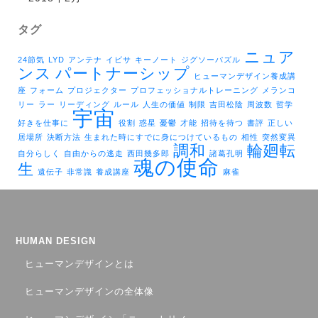
タグ
ニュア
24節気
LYD
アンテナ
イビサ
キーノート
ジグソーパズル
ンス
パートナーシップ
ヒューマンデザイン養成講
座
フォーム
プロジェクター
プロフェッショナルトレーニング
メランコ
リー
ラー
リーディング
ルール
人生の価値
制限
吉田松陰
周波数
哲学
宇宙
好きを仕事に
役割
惑星
憂鬱
才能
招待を待つ
書評
正しい
居場所
決断方法
生まれた時にすでに身につけているもの
相性
突然変異
調和
輪廻転
自分らしく
自由からの逃走
西田幾多郎
諸葛孔明
魂の使命
生
遺伝子
非常識
養成講座
麻雀
HUMAN DESIGN
ヒューマンデザインとは
ヒューマンデザインの全体像