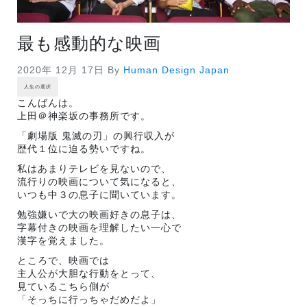
最も感動的な映画
2020年 12月 17日
By
Human Design Japan
人生の選択
こんばんは。
上田＠神楽坂の事務所です。
「劇場版 鬼滅の刃」の興行収入が
歴代１位に迫る勢いですね。
私はあまりテレビを見ないので、
流行りの映画について気になると、
いつも中３の息子に聞いています。
勉強嫌いで大の映画好きの息子は、
字幕付きの映画を理解したい一心で
漢字を覚えました。
ところで、映画では
主人公が大胆な行動をとって、
見ているこちら側が
「そっちに行っちゃだめだよ」