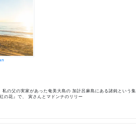
an
。 私の父の実家があった奄美大島の 加計呂麻島にある諸鈍という
 紅の花』で、 寅さんとマドンナのリリー