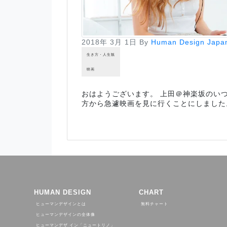
2018年 3月 1日
By
Human Design Japa
生き方・人生観
映画
おはようございます。 上田＠神楽坂のい
方から急遽映画を見に行くことにしました
HUMAN DESIGN
CHART
ヒューマンデザインとは
無料チャート
ヒューマンデザインの全体像
ヒューマンデザ イン「ニュートリノ」