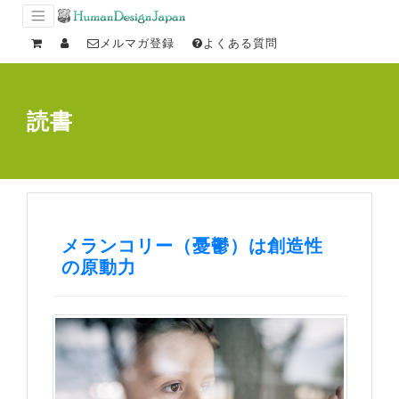
メルマガ登録
よくある質問
読書
メランコリー（憂鬱）は創造性
の原動力