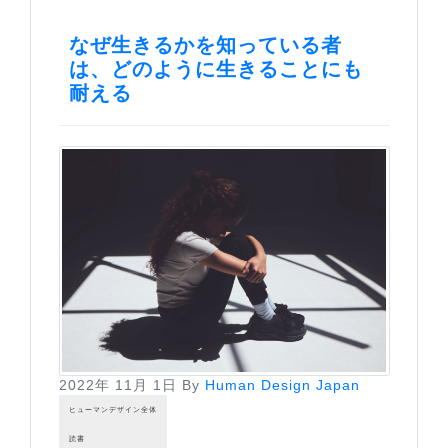
なぜ生きるかを知っている者
は、どのように生きることにも
耐える
2022年 11月 1日
By
Human Design Japan
ヒューマンデザイン全体
読書