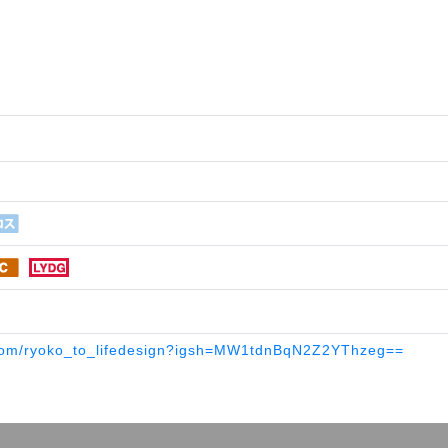
.com/ryoko_to_lifedesign?igsh=MW1tdnBqN2Z2YThzeg==