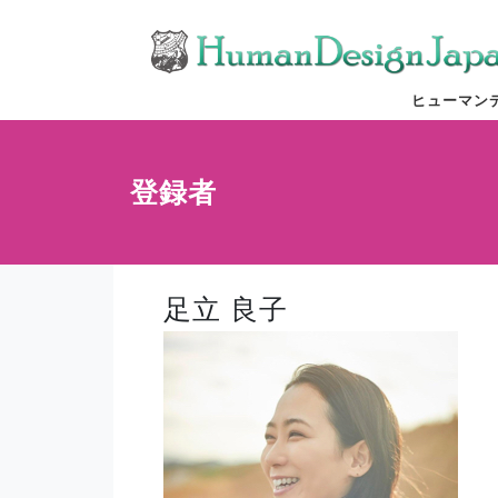
ヒューマン
登録者
足立 良子