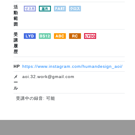
活
動
範
囲
受
講
履
歴
HP
https://www.instagram.com/humandesign_aoi/
メ
aoi.32.work@gmail.com
ー
ル
受講中の録音: 可能