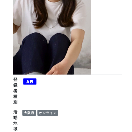
登
録
者
種
別
活
大阪府
オンライン
動
地
域