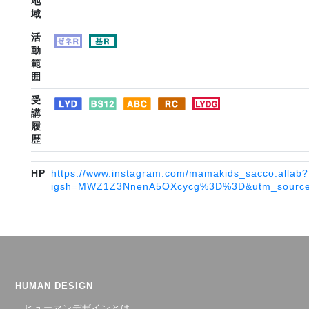
地
域
活
動
範
囲
受
講
履
歴
HP
https://www.instagram.com/mamakids_sacco.allab?
igsh=MWZ1Z3NnenA5OXcycg%3D%3D&utm_source
HUMAN DESIGN
ヒューマンデザインとは