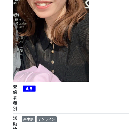
登
録
者
種
別
活
兵庫県
オンライン
動