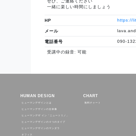
ぜひ、ご連絡ください
一緒に楽しい時間にしましょう
https://l
HP
lava.an
メール
090-132
電話番号
受講中の録音: 可能
HUMAN DESIGN
CHART
ヒューマンデザインとは
無料チャート
ヒューマンデザインの全体像
ヒューマンデザ イン「ニュートリノ」
ヒューマンデザインの４つのタイプ
ヒューマンデザインのマンダラ
オフィス