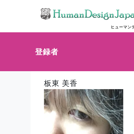
ヒューマン
登録者
板東 美香