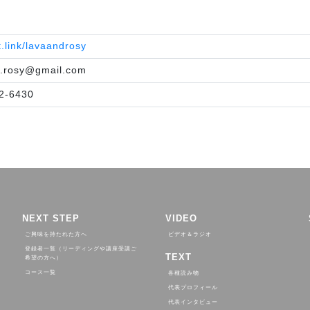
it.link/lavaandrosy
d.rosy@gmail.com
2-6430
NEXT STEP
VIDEO
ご興味を持たれた方へ
ビデオ＆ラジオ
登録者一覧（リーディングや講座受講ご
TEXT
希望の方へ）
コース一覧
各種読み物
代表プロフィール
代表インタビュー