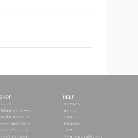
SHOP
HELP
ショップ
マイアカウント
電子書籍 タイプシリーズ
オフィス
電子書籍 2027シリーズ
お問合わせ
チャート解説 LEVEL 1
情報提供窓口
チルリラグリンカード
ヘルプ
マイダンジョンカード
ライセンスおよび規約について