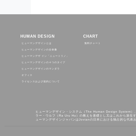
HUMAN DESIGN
CHART
ヒューマンデザインとは
無料チャート
ヒューマンデザインの全体像
ヒューマンデザ イン「ニュートリノ」
ヒューマンデザインの４つのタイプ
ヒューマンデザインのマンダラ
オフィス
ライセンスおよび規約について
ヒューマンデザイン・システム（The Human Design System）
ラー・ウルフ（Ra Uru Hu）の教えを基礎とし⼜はこれから派⽣する知
ューマンデザインジャパンはJovianの日本における独占的な代表お