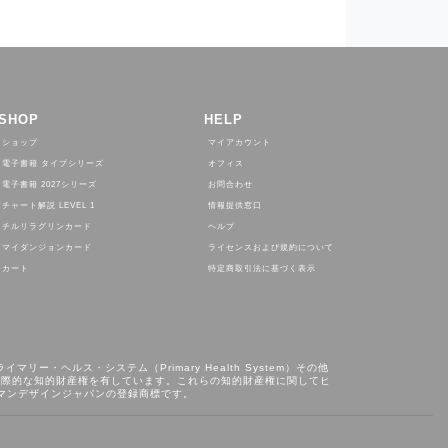
SHOP
HELP
ショップ
マイアカウント
電子書籍 タイプシリーズ
オフィス
電子書籍 2027シリーズ
お問合わせ
チャート解説 LEVEL 1
情報提供窓口
チルリラグリンカード
ヘルプ
マイダンジョンカード
ライセンスおよび規約について
カート
特定商取引法に基づく表示
ライマリー・ヘルス・システム（Primary Health System）その他
が基本的かつ国際的な知的財産権を有しています。これらの知的財産権に関してヒ
ューマンデザインジャパンの登録商標です。