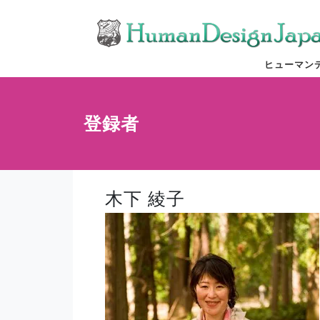
ヒューマン
登録者
木下 綾子