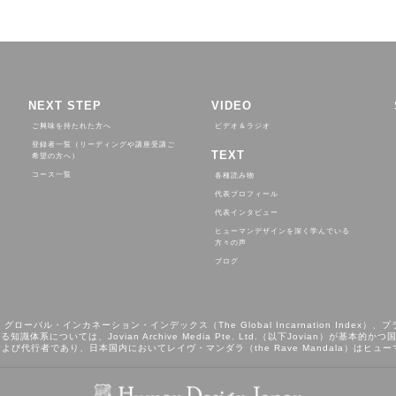
NEXT STEP
VIDEO
ご興味を持たれた方へ
ビデオ＆ラジオ
登録者一覧（リーディングや講座受講ご
TEXT
希望の方へ）
コース一覧
各種読み物
代表プロフィール
代表インタビュー
ヒューマンデザインを深く学んでいる
方々の声
ブログ
、グローバル・インカネーション・インデックス（The Global Incarnation Index）、プ
識体系については、Jovian Archive Media Pte. Ltd.（以下Jovian）
よび代行者であり、日本国内においてレイヴ・マンダラ（the Rave Mandala）はヒ