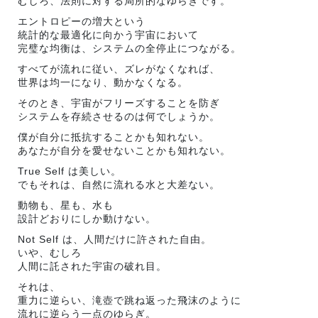
むしろ、法則に対する局所的なゆらぎです。
エントロピーの増大という
統計的な最適化に向かう宇宙において
完璧な均衡は、システムの全停止につながる。
すべてが流れに従い、ズレがなくなれば、
世界は均一になり、動かなくなる。
そのとき、宇宙がフリーズすることを防ぎ
システムを存続させるのは何でしょうか。
僕が自分に抵抗することかも知れない。
あなたが自分を愛せないことかも知れない。
True Self は美しい。
でもそれは、自然に流れる水と大差ない。
動物も、星も、水も
設計どおりにしか動けない。
Not Self は、人間だけに許された自由。
いや、むしろ
人間に託された宇宙の破れ目。
それは、
重力に逆らい、滝壺で跳ね返った飛沫のように
流れに逆らう一点のゆらぎ。