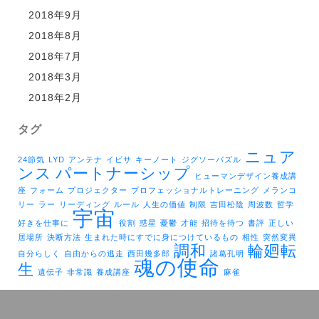
2018年9月
2018年8月
2018年7月
2018年3月
2018年2月
タグ
ニュア
24節気
LYD
アンテナ
イビサ
キーノート
ジグソーパズル
ンス
パートナーシップ
ヒューマンデザイン養成講
座
フォーム
プロジェクター
プロフェッショナルトレーニング
メランコ
リー
ラー
リーディング
ルール
人生の価値
制限
吉田松陰
周波数
哲学
宇宙
好きを仕事に
役割
惑星
憂鬱
才能
招待を待つ
書評
正しい
居場所
決断方法
生まれた時にすでに身につけているもの
相性
突然変異
調和
輪廻転
自分らしく
自由からの逃走
西田幾多郎
諸葛孔明
魂の使命
生
遺伝子
非常識
養成講座
麻雀