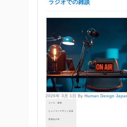
ラジオでの雑談
2026年 3月 1日
By
Human Design Japa
コース・講座
ヒューマンデザイン全体
受講生の声